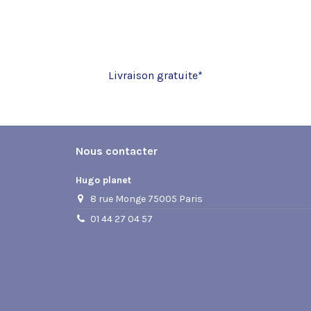
Elastomère
4 cm
Livraison gratuite*
Nous contacter
Hugo planet
8 rue Monge 75005 Paris
01 44 27 04 57