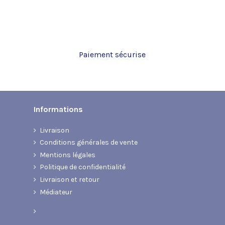
Semelle exterieure
Hauteur du talon
Référence
1002697049996
Paiement sécurise
Informations
Livraison
Conditions générales de vente
Mentions légales
Politique de confidentialité
Livraison et retour
Médiateur