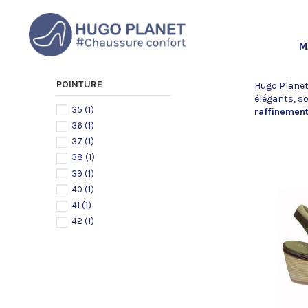
M
POINTURE
Hugo Planet
élégants, s
35
(1)
raffinemen
36
(1)
37
(1)
38
(1)
39
(1)
40
(1)
41
(1)
42
(1)